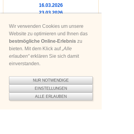
16.03.2026
23.03.2026
30.03.2026
Wir verwenden Cookies um unsere
13.04.2026
Website zu optimieren und Ihnen das
20.04.2026
bestmögliche Online-Erlebnis
zu
27.04.2026
bieten. Mit dem Klick auf
„Alle
04.05.2026
erlauben“
erklären Sie sich damit
11.05.2026
einverstanden.
18.05.2026
01.06.2026
NUR NOTWENDIGE
Teilnahmegebühr:
EINSTELLUNGEN
0,00 € Mitglieder
ALLE ERLAUBEN
65,00 € Nichtmitglieder
Überweisung bis 31.03.2026 an
VR Bank Rhein-Neckar eG
DE36 6709 0000 0000 2595 00