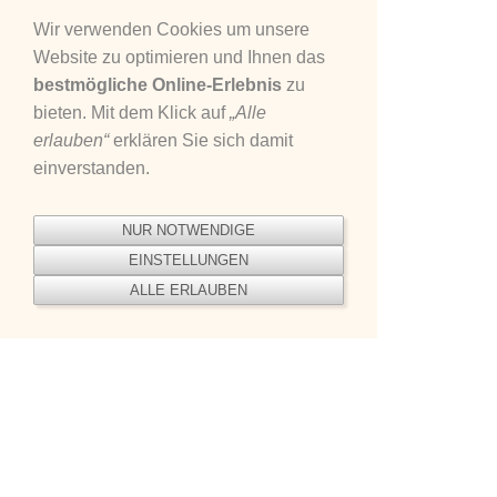
Die Volleyball-Abteilung des Turnerbund
Wir verwenden Cookies um unsere
1889 Oppau e.V. richtet sich an alle, die
Website zu optimieren und Ihnen das
Teamgeist, Schnelligkeit und
bestmögliche Online-Erlebnis
zu
Reaktionsfähigkeit trainieren möchten.
bieten. Mit dem Klick auf
„Alle
Anfänger/innen erlernen die Grundlagen des
erlauben“
erklären Sie sich damit
Spiels, während Fortgeschrittene ihre
einverstanden.
Technik und Taktik weiterentwickeln.
Volleyball verbindet Fitness, Spielspaß und
gemeinschaftliche Erfahrung und ist ideal für
NUR NOTWENDIGE
alle, die aktiv, dynamisch und mit Freude in
EINSTELLUNGEN
einer Gruppe Sport treiben möchten.
ALLE ERLAUBEN
freitags 18:30 - 20:00
Volleyball
Pestalozzi Schule