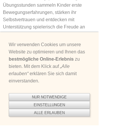
Übungsstunden sammeln Kinder erste
Bewegungserfahrungen, stärken ihr
Selbstvertrauen und entdecken mit
Unterstützung spielerisch die Freude an
Sport und Bewegung.
Alle Angebote werden von engagierten
Wir verwenden Cookies um unsere
Übungsleiterinnen und Übungsleitern
Website zu optimieren und Ihnen das
betreut. Dabei stehen Sicherheit, Spaß und
bestmögliche Online-Erlebnis
zu
ein respektvolles Miteinander stets im
bieten. Mit dem Klick auf
„Alle
Vordergrund.
erlauben“
erklären Sie sich damit
einverstanden.
Montag
Dienstag
Mittwoch
Donnerstag
NUR NOTWENDIGE
18:00 -
10:30 -
14:40 -
EINSTELLUNGEN
19:00
11:30
15:30
ALLE ERLAUBEN
Gymnastik
Gymnastik
Eltern-
im PTZ
DJK
Kind
Viola
Moni Pfeiffer
Simone