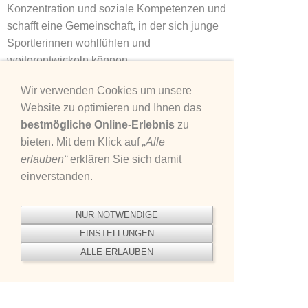
Konzentration und soziale Kompetenzen und
schafft eine Gemeinschaft, in der sich junge
Sportlerinnen wohlfühlen und
weiterentwickeln können.
Ob als Einstieg in den Turnsport, als
Wir verwenden Cookies um unsere
langfristige sportliche Herausforderung oder
Website zu optimieren und Ihnen das
mit dem Ziel, an Wettkämpfen teilzunehmen
bestmögliche Online-Erlebnis
zu
– wir freuen uns über alle, die Interesse an
bieten. Mit dem Klick auf
„Alle
der Rhythmischen Sportgymnastik haben
erlauben“
erklären Sie sich damit
und Teil unserer Abteilung werden möchten.
einverstanden.
Rhythmische Sportgymnastik - IGS
NUR NOTWENDIGE
Edigheim Neue Halle
EINSTELLUNGEN
ALLE ERLAUBEN
Montag
Dienstag
Mittwoch
Donnerstag
Freitag
16:00 -
16:00 -
16:00 -
15:00 -