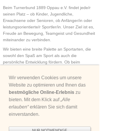
Beim Turnerbund 1889 Oppau e.V. findet jede/r
seinen Platz – ob Kinder, Jugendliche,
Erwachsene oder Senioren, ob Anfänger/in oder
leistungsorientierte/r Sportler/in. Unser Ziel ist es,
Freude an Bewegung, Teamgeist und Gesundheit
miteinander zu verbinden.
Wir bieten eine breite Palette an Sportarten, die
sowohl den Spaß am Sport als auch die
persönliche Entwicklung fördern. Ob beim
Faustball, wo Schnelligkeit, Koordination und
Teamarbeit gefragt sind, im Kunstturnen, das
Wir verwenden Cookies um unsere
Kraft, Eleganz und Präzision vereint, oder in der
Website zu optimieren und Ihnen das
Rhythmischen Sportgymnastik, die Anmut und
bestmögliche Online-Erlebnis
zu
Körperbeherrschung verbindet – jede Abteilung ist
bieten. Mit dem Klick auf
„Alle
eine eigene Welt voller Bewegung und Motivation.
erlauben“
erklären Sie sich damit
Auch Leichtathletik und Line Dance bereichern
unser Programm und sprechen unterschiedliche
einverstanden.
Altersgruppen und Interessen an.
Unsere engagierten Trainer/innen begleiten alle
NUR NOTWENDIGE