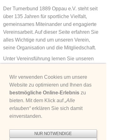
Der Turnerbund 1889 Oppau e.V. steht seit
über 135 Jahren für sportliche Vielfalt,
gemeinsames Miteinander und engagierte
Vereinsarbeit. Auf dieser Seite erfahren Sie
alles Wichtige rund um unseren Verein,
seine Organisation und die Mitgliedschaft.
Unter Vereinsführung lernen Sie unseren
Vorstand sowie die Abteilungsleiter/innen
kennen – Menschen, die mit Herzblut und
Wir verwenden Cookies um unsere
Engagement dafür sorgen, dass unser Verein
Website zu optimieren und Ihnen das
lebendig bleibt und allen Mitgliedern ein
bestmögliche Online-Erlebnis
zu
attraktives Sportangebot bietet.
bieten. Mit dem Klick auf
„Alle
erlauben“
erklären Sie sich damit
In der Satzung finden Sie die rechtlichen
einverstanden.
Grundlagen und Strukturen unseres Vereins,
während die Mitgliedsbeiträge transparent
aufzeigen, welche Unterstützung für die
NUR NOTWENDIGE
Vereinsarbeit erforderlich ist.